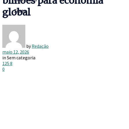
bilhões para economia
global
Taxes
by
Redação
maio 12, 2026
in
Sem categoria
125
8
0