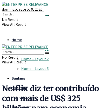
domingo, agosto 9, 2026
No Result
View All Result
Home
Home – Layout 1
No Result
Home – Layout 2
View All Result
Home – Layout 3
Banking
Netflix diz ter contribuído
Investing
com mais de US$ 325
Insurance
Retirement