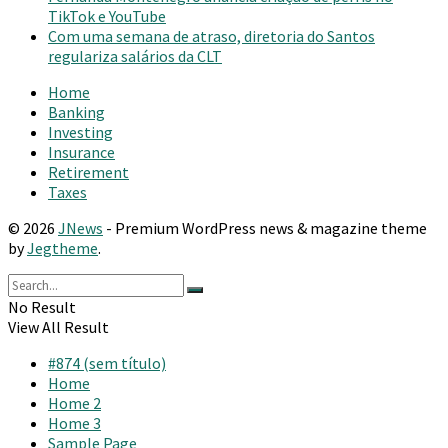
TikTok e YouTube
Com uma semana de atraso, diretoria do Santos
regulariza salários da CLT
Home
Banking
Investing
Insurance
Retirement
Taxes
© 2026
JNews
- Premium WordPress news & magazine theme
by
Jegtheme
.
No Result
View All Result
#874 (sem título)
Home
Home 2
Home 3
Sample Page