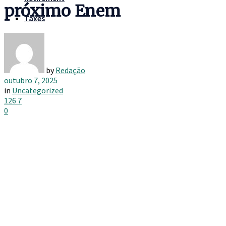
próximo Enem
Taxes
by
Redação
outubro 7, 2025
in
Uncategorized
126
7
0