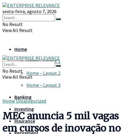
sexta-feira, agosto 7, 2026
No Result
View All Result
Home
Home – Layout 1
No Result
Home – Layout 2
View All Result
Home – Layout 3
Banking
Home
Uncategorized
Investing
MEC anuncia 5 mil vagas
Insurance
em cursos de inovação no
Retirement