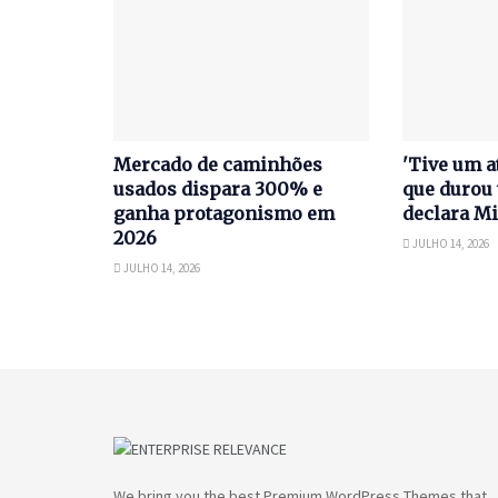
Mercado de caminhões
'Tive um a
usados dispara 300% e
que durou 
ganha protagonismo em
declara Mi
2026
JULHO 14, 2026
JULHO 14, 2026
We bring you the best Premium WordPress Themes that