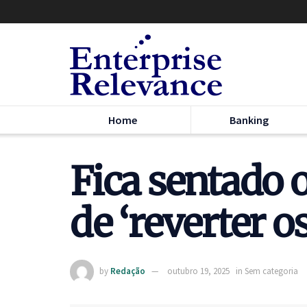
Home
Banking
Fica sentado 
de ‘reverter o
by
Redação
outubro 19, 2025
in
Sem categoria