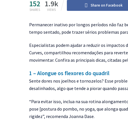
152
1.9k
Share on Facebook
SHARES
VIEWS
P
ermanecer inativo por longos períodos não faz b
tempo sentado, pode trazer sérios problemas para
Especialistas podem ajudar a reduzir os impactos d
Curves, compartilhou recomendações para reverte
movimentar. Confira as principais dicas, citadas pe
1 – Alongue os flexores do quadril
Sente dores nos joelhos e tornozelos? Esse proble
desalinhados, algo que tende a piorar quando pass
“Para evitar isso, inclua na sua rotina alongament
pose [postura do pombo, no yoga, que alonga quadr
rigidez”, recomenda Joanna Dase.