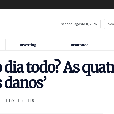
sábado, agosto 8, 2026
Investing
Insurance
o dia todo? As qua
s danos’
128
5
0