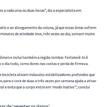
a cada uma ou duas horas”, diz a especialista em
adris e ao alongamento da coluna, já que essas áreas sofrem
inutos de atividade leve, três vezes ao dia, somam muito
dômen e inclui também a região lombar. Fortalecê-lo é
o o dia todo, como dores nas costas e perda de firmeza.
e bicicleta ativam músculos estabilizadores profundos que
 para o core de duas a três vezes por semana ajuda a ativar
l e evita que o corpo entre em ‘modo inativo’”, conclui
as de ‘reverter os danos’