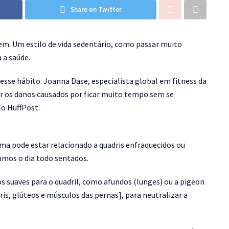
Share on Twitter
em. Um estilo de vida sedentário, como passar muito
 a saúde.
esse hábito. Joanna Dase, especialista global em fitness da
r os danos causados por ficar muito tempo sem se
lo HuffPost:
ma pode estar relacionado a quadris enfraquecidos ou
amos o dia todo sentados.
os suaves para o quadril, como afundos (lunges) ou a pigeon
is, glúteos e músculos das pernas], para neutralizar a