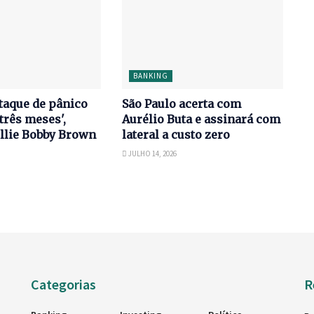
BANKING
taque de pânico
São Paulo acerta com
três meses',
Aurélio Buta e assinará com
llie Bobby Brown
lateral a custo zero
JULHO 14, 2026
Categorias
R