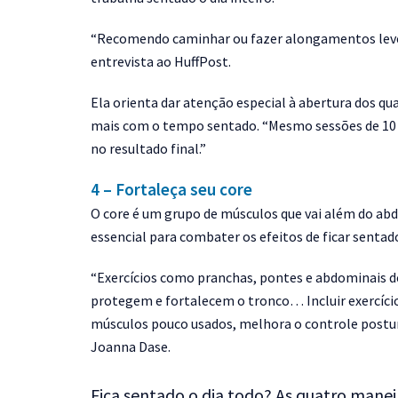
“Recomendo caminhar ou fazer alongamentos leves 
entrevista ao HuffPost.
Ela orienta dar atenção especial à abertura dos qu
mais com o tempo sentado. “Mesmo sessões de 10 m
no resultado final.”
4 – Fortaleça seu core
O core é um grupo de músculos que vai além do ab
essencial para combater os efeitos de ficar sentad
“Exercícios como pranchas, pontes e abdominais d
protegem e fortalecem o tronco… Incluir exercícios
músculos pouco usados, melhora o controle postura
Joanna Dase.
Fica sentado o dia todo? As quatro maneir