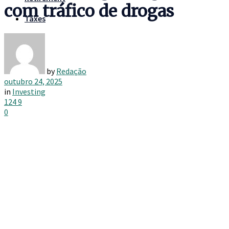
com tráfico de drogas
Taxes
by
Redação
outubro 24, 2025
in
Investing
124
9
0