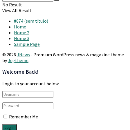
No Result
View All Result
#874 (sem título)
Home
Home 2
Home 3
Sample Page
© 2026
JNews
- Premium WordPress news & magazine theme
by
Jegtheme
.
Welcome Back!
Login to your account below
Remember Me