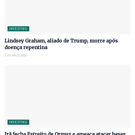
INVESTING
Lindsey Graham, aliado de Trump, morre após
doença repentina
JULHO 12, 2026
INVESTING
Irã fecha Estreito de Ormuz e ameaça atacar bases